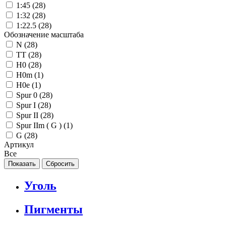
1:45 (
28
)
1:32 (
28
)
1:22.5 (
28
)
Обозначение масштаба
N (
28
)
TT (
28
)
H0 (
28
)
H0m (
1
)
H0e (
1
)
Spur 0 (
28
)
Spur I (
28
)
Spur II (
28
)
Spur IIm ( G ) (
1
)
G (
28
)
Артикул
Все
Уголь
Пигменты