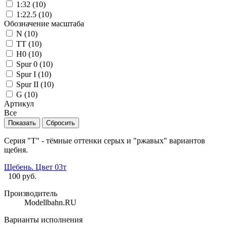
1:32 (
10
)
1:22.5 (
10
)
Обозначение масштаба
N (
10
)
TT (
10
)
H0 (
10
)
Spur 0 (
10
)
Spur I (
10
)
Spur II (
10
)
G (
10
)
Артикул
Все
Серия "Т" - тёмные оттенки серых и "ржавых" вариантов
щебня.
Щебень. Цвет 03т
100
руб.
Производитель
Modellbahn.RU
Варианты исполнения